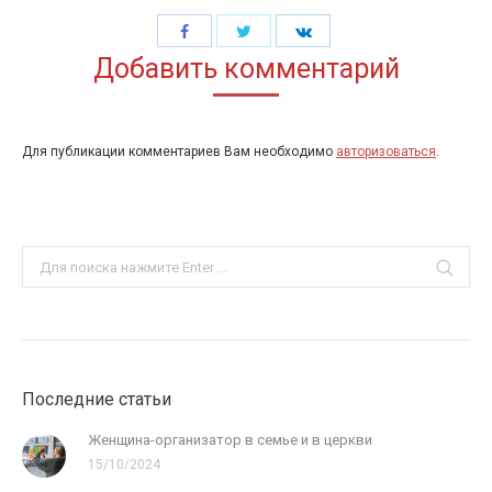
Share
Share
Share
Добавить комментарий
with
with
with
Twitter
Facebook
LinkedIn
Для публикации комментариев Вам необходимо
авторизоваться
.
Search:
Последние статьи
Женщина-организатор в семье и в церкви
15/10/2024