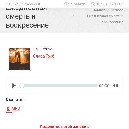
Наш YouTube канал →
г. Минск
ВС 10:30 - 13:00
Ежедневная
Главная
Sermon
Вы здесь:
смерть и
Ежедневная смерть и
воскресение
воскресение
17/03/2024
Слава Гриб
Seek
Current
00:00
time
Play
Toggle
Mute
Скачать:
MP3
Поделиться этой записью