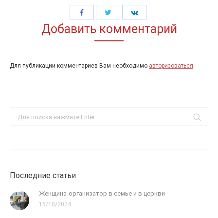
Share
Share
Share
Добавить комментарий
with
with
with
Twitter
Facebook
LinkedIn
Для публикации комментариев Вам необходимо
авторизоваться
.
Search:
Последние статьи
Женщина-организатор в семье и в церкви
15/10/2024