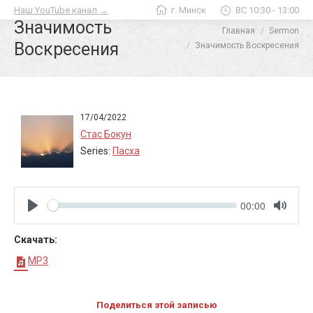
Наш YouTube канал →
г. Минск
ВС 10:30 - 13:00
Значимость
Главная
Sermon
Вы здесь:
Воскресения
Значимость Воскресения
17/04/2022
Стас Бокун
Series:
Пасха
Seek
Current
00:00
time
Play
Toggle
Mute
Скачать:
MP3
Поделиться этой записью