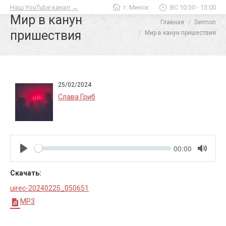
Наш YouTube канал →
г. Минск
ВС 10:30 - 13:00
Мир в канун
Главная
Sermon
Вы здесь:
пришествия
Мир в канун пришествия
25/02/2024
Слава Гриб
Seek
Current
00:00
time
Play
Toggle
Mute
Скачать:
uirec-20240225_050651
MP3