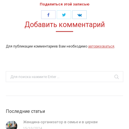
Поделиться этой записью
Share
Share
Share
Добавить комментарий
with
with
with
Twitter
Facebook
LinkedIn
Для публикации комментариев Вам необходимо
авторизоваться
.
Search:
Последние статьи
Женщина-организатор в семье и в церкви
15/10/2024