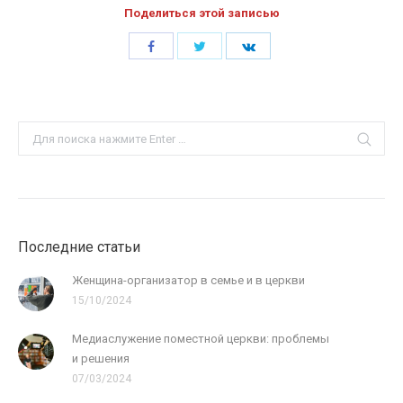
Поделиться этой записью
Share
Share
Share
with
with
with
Twitter
Facebook
LinkedIn
Search:
Последние статьи
Женщина-организатор в семье и в церкви
15/10/2024
Медиаслужение поместной церкви: проблемы
и решения
07/03/2024