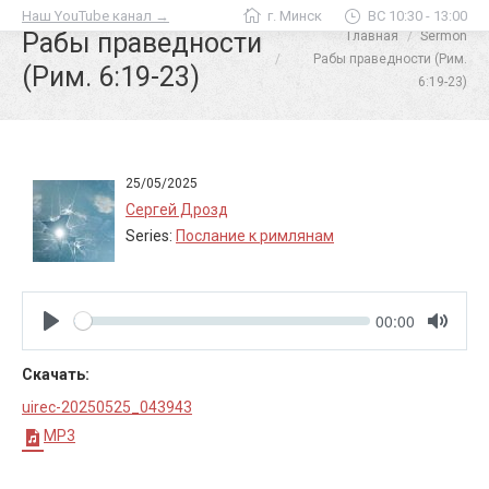
Наш YouTube канал →
г. Минск
ВС 10:30 - 13:00
Рабы праведности
Главная
Sermon
Вы здесь:
Рабы праведности (Рим.
(Рим. 6:19-23)
6:19-23)
25/05/2025
Сергей Дрозд
Series:
Послание к римлянам
Seek
Current
00:00
time
Play
Toggle
Mute
Скачать:
uirec-20250525_043943
MP3