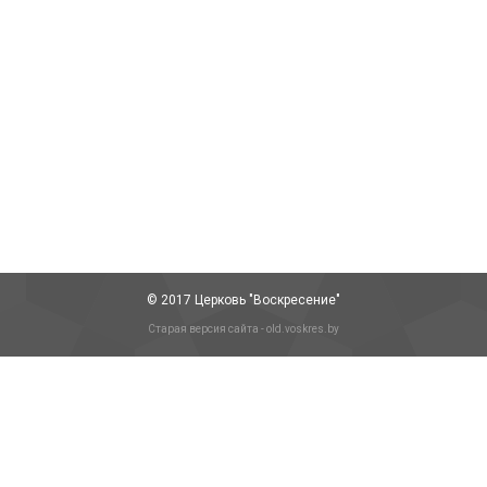
Как нам подготовить наших детей к
страданиям
Статьи
Автор:
alex.kanatush@gmail.com
09/09/2021
Волнующий, важный и мудрый вопрос от мамы:
«Пастор Джон, меня зовут Малия и я молодая мама
мальчика. Я размышляю о страданиях, которые
придут в жизнь моего сына.…
© 2017 Церковь "Воскресение"
Старая версия сайта - old.voskres.by