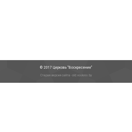
Научи нас молиться
Статьи
Автор:
Super User
13/02/2020
Молитва – это душа христианской веры. То как, и о
чем мы молимся показывает кто мы есть. «Ибо от
избытка…
© 2017 Церковь "Воскресение"
Старая версия сайта - old.voskres.by