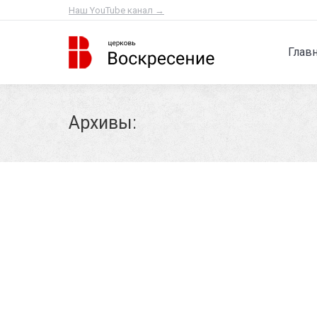
Наш YouTube канал →
Глав
Архивы:
Невидимая работа Бога
02/11/2025
Виктор Альшевский
Seek