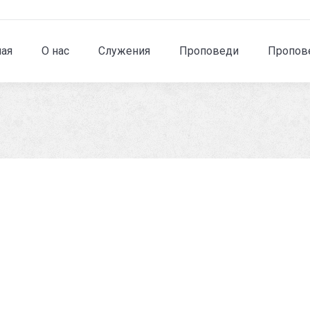
ная
О нас
Служения
Проповеди
Пропове
Вы здесь:
Volume