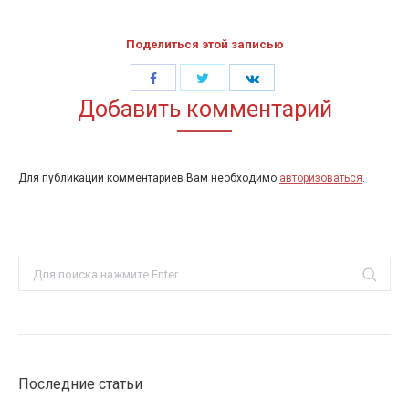
Поделиться этой записью
Share
Share
Share
Добавить комментарий
with
with
with
Twitter
Facebook
LinkedIn
Для публикации комментариев Вам необходимо
авторизоваться
.
Search:
Последние статьи