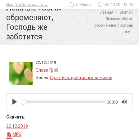
Наш YouTube канал →
г. Минск
ВС 10:30 - 13:00
Ложные «боги»
Главная
Sermon
Вы здесь:
обременяют,
Ложные «боги»
Господь же
обременяют, Господь
же…
заботится
22/12/2019
Слава Гриб
Series:
Практика христианской жизни
Seek
Current
00:00
time
Play
Toggle
Mute
Скачать:
22.12.2019
MP3