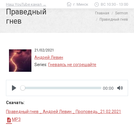
Наш YouTube канал →
г. Минск
ВС 10:30 - 13:00
Праведный
Главная
Sermon
Вы здесь:
гнев
Праведный гнев
21/02/2021
Андрей Левин
Series:
Гневаясь не согрешайте
Seek
Current
00:00
time
Play
Toggle
Mute
Скачать:
Праведный гнев _ Андрей Левин _ Проповедь_21.02.2021
MP3