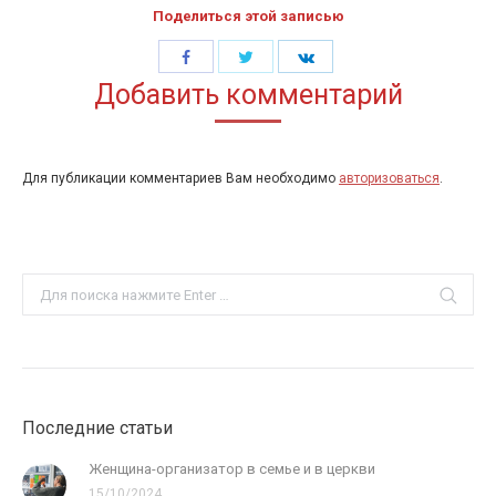
Поделиться этой записью
Share
Share
Share
Добавить комментарий
with
with
with
Twitter
Facebook
LinkedIn
Для публикации комментариев Вам необходимо
авторизоваться
.
Search:
Последние статьи
Женщина-организатор в семье и в церкви
15/10/2024