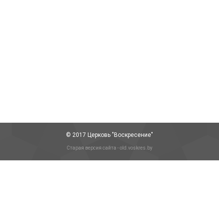
Разве заповеди Моисея ещё
актуальны?
Статьи
Автор:
Super User
30/06/2020
Многим из нас заповеди ветхозаветного закона
кажутся устаревшими. Отчасти можно согласиться,
ведь закон в целом, в его буквальном смысле
больше…
© 2017 Церковь "Воскресение"
Старая версия сайта - old.voskres.by