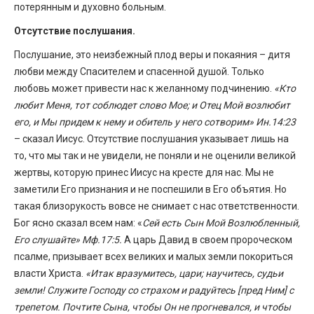
потерянным и духовно больным.
Отсутствие послушания.
Послушание, это неизбежный плод веры и покаяния – дитя
любви между Спасителем и спасенной душой. Только
любовь может привести нас к желанному подчинению.
«Кто
любит Меня, тот соблюдет слово Мое; и Отец Мой возлюбит
его, и Мы придем к нему и обитель у него сотворим» Ин.14:23
– сказал Иисус. Отсутствие послушания указывает лишь на
то, что мы так и не увидели, не поняли и не оценили великой
жертвы, которую принес Иисус на кресте для нас. Мы не
заметили Его признания и не поспешили в Его объятия. Но
такая близорукость вовсе не снимает с нас ответственности.
Бог ясно сказал всем нам: «
Сей есть Сын Мой Возлюбленный,
Его слушайте» Мф.17:5.
А царь Давид в своем пророческом
псалме, призывает всех великих и малых земли покориться
власти Христа.
«Итак вразумитесь, цари; научитесь, судьи
земли! Служите Господу со страхом и радуйтесь [пред Ним] с
трепетом. Почтите Сына, чтобы Он не прогневался, и чтобы