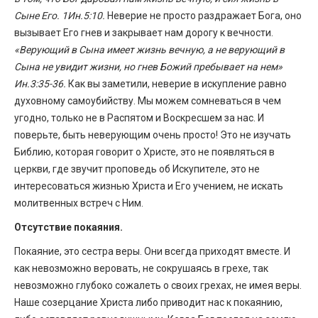
Сыне Его. 1Ин.5:10.
Неверие не просто раздражает Бога, оно
вызывает Его гнев и закрывает нам дорогу к вечности.
«Верующий в Сына имеет жизнь вечную, а не верующий в
Сына не увидит жизни, но гнев Божий пребывает на нем»
Ин.3:35-36.
Как вы заметили, неверие в искупление равно
духовному самоубийству. Мы можем сомневаться в чем
угодно, только не в Распятом и Воскресшем за нас. И
поверьте, быть неверующим очень просто! Это не изучать
Библию, которая говорит о Христе, это не появляться в
церкви, где звучит проповедь об Искупителе, это не
интересоваться жизнью Христа и Его учением, не искать
молитвенных встреч с Ним.
Отсутствие покаяния.
Покаяние, это сестра веры. Они всегда приходят вместе. И
как невозможно веровать, не сокрушаясь в грехе, так
невозможно глубоко сожалеть о своих грехах, не имея веры.
Наше созерцание Христа либо приводит нас к покаянию,