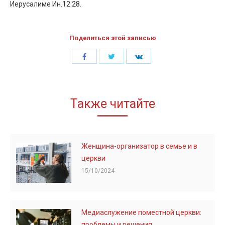
Иерусалиме Ин.12:28.
Поделиться этой записью
Share
Share
Share
with
with
with
Twitter
Facebook
LinkedIn
Также читайте
Женщина-организатор в семье и в
церкви
15/10/2024
Медиаслужение поместной церкви:
проблемы и решения