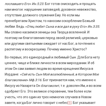
пославшего Его» Ин.5:23.
Бог готов снисходить и прощать
нам многое: нарушение заповедей, духовное невежество,
отсутствие должного служения Ему. Но если мы
пренебрегаем Христом, то наносим оскорбление Божьей
любви. Ведь
«Отец любит Сына и все дал в руку Его» Ин.3:35.
Мы словно касаемся зеницы ока Творца вселенной. И
поэтому ни благоговения перед своей религией, церковью
или другими святынями ожидает от нас Бог, а почтения к
распятому и воскресшему. Почему именно Христос?
Во-первых, это единородный и любимый Сын. Для Бога нету
ценнее, чище и ближе личности в всем мироздании. И об
этом Он сам заявил людям во время крещения Иисуса в
Иордане:
«Сей есть Сын Мой возлюбленный, в Котором Мое
благоволение» Мф.3:16.
Бог признается нам, что именно к
Иисусу из Назарета Он
благоволит
, т.е. доволен Им, и во всем
одобряет Его. Это великое откровение, тем более если
учесть, что это один из трех немногих случаев в Новом
завете, когда Бог лично говорит с небес
[1]
. Бог указывает