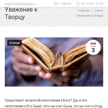
Наш YouTube канал →
г. Минск
ВС 10:30 - 13:00
Уважение к
Главная
Статьи
Вы здесь:
Творцу
Уважение к Творцу
Статьи
ЯНВ
3
Существует ли апогей непочтения к Богу? Да, и это
непочтение к Его Сыну!
«Кто не чтит Сына, тот не чтит и Отца,