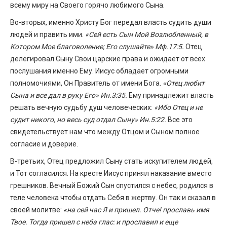
всему миру на Своего горячо любимого Сына.
Во-вторых, именно Христу Бог передал власть судить души
людей и править ими.
«Сей есть Сын Мой Возлюбленный, в
Котором Мое благоволение; Его слушайте» Мф.17:5.
Отец
делегировал Сыну Свои царские права и ожидает от всех
послушания именно Ему. Иисус обладает огромными
полномочиями, Он Правитель от имени Бога.
«Отец любит
Сына и все дал в руку Его» Ин.3:35.
Ему принадлежит власть
решать вечную судьбу душ человеческих:
«Ибо Отец и не
судит никого, но весь суд отдал Сыну» Ин.5:22.
Все это
свидетельствует нам что между Отцом и Сыном полное
согласие и доверие.
В-третьих, Отец предложил Сыну стать искупителем людей,
и Тот согласился. На кресте Иисус принял наказание вместо
грешников. Вечный Божий Сын спустился с небес, родился в
теле человека чтобы отдать Себя в жертву. Он так и сказал в
своей молитве:
«на сей час Я и пришел. Отче! прославь имя
Твое. Тогда пришел с неба глас: и прославил и еще