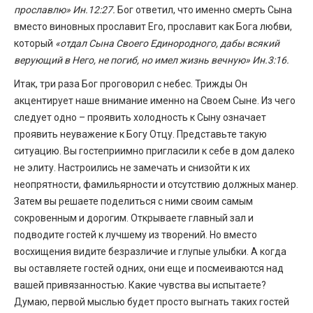
прославлю» Ин.12:27.
Бог ответил, что именно смерть Сына
вместо виновных прославит Его, прославит как Бога любви,
который
«отдал Сына Своего Единородного, дабы всякий
верующий в Него, не погиб, но имел жизнь вечную» Ин.3:16.
Итак, три раза Бог проговорил с небес. Трижды Он
акцентирует наше внимание именно на Своем Сыне. Из чего
следует одно – проявить холодность к Сыну означает
проявить неуважение к Богу Отцу. Представьте такую
ситуацию. Вы гостеприимно пригласили к себе в дом далеко
не элиту. Настроились не замечать и снизойти к их
неопрятности, фамильярности и отсутствию должных манер.
Затем вы решаете поделиться с ними своим самым
сокровенным и дорогим. Открываете главный зал и
подводите гостей к лучшему из творений. Но вместо
восхищения видите безразличие и глупые улыбки. А когда
вы оставляете гостей одних, они еще и посмеиваются над
вашей привязанностью. Какие чувства вы испытаете?
Думаю, первой мыслью будет просто выгнать таких гостей