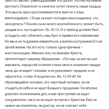
либо оставляет равнодушными. Когда Бог послал на землю
кроткого Спасителя то конечно хотел тронуть наши сердца.
Эта мысль ярко прослеживается в притче о злых
виноградарях.
«Тогда сказал господин виноградника: что
мне делать? Пошлю сына моего возлюбленного; может быть,
увидев его, постыдятся» Лк.20:13.
Его приход должен был
устыдить нас, обличить наш бунт и привести к переменам.
Но мы и не подумали извиняться, а взяли и устранили Его из
своей жизни. На это есть только одна причина –
жестокосердие. Именно оно, по мнению Христа,
препятствует нашему обращению.
«Потому не могли они
веровать, народ сей ослепил глаза свои и окаменил сердце
свое, да не видят глазами, и не уразумеют сердцем, и не
обратятся, чтобы Я исцелил их» Ин.12:39-40.
Не
обратившийся человек, это черствый человек, он не
стыдиться себя и не ищет Божьего прощения. Он вполне
доволен положением дел, и как преступник не ищет
следователя, так и он не ищет встречи с Христом. Ему не
нужен ни спаситель, ни доктор, он не считает себя