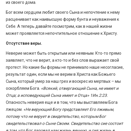
из своего дома.
Бог всем сердцем любит своего Сына и непочтение к нему
расценивает как наивысшую форму бунта и неуважения к
Себе. А теперь давайте посмотрим, как в нашей жизни
может проявляется непочтительное отношение к Христу.
Отсутствие веры.
Неверие может быть открытым или неявным. Кто-то прямо
заявляет, что не верит, а кто-то и без слов выражает свой
протест. Но какие бы формы не принимало наше несогласие,
результат один, если мы не верим в Христа как Божьего
Сына, который умер за наш грех и воскрес из мертвых – мы
оскорбляем Бога.
«Всякий, отвергающий Сына, не имеет и
Отца; а исповедующий Сына имеет и Отца» 1Ин.2:23.
Опасность неверия еще и в том, что мы выставляем Бога
лжецом.
«Не верующий Богу представляет Его лживым,
потому что не верует в свидетельство, которым Бог
свидетельствовал о Сыне Своем. Свидетельство сие состоит
в том, что Бог даровал нам жизнь вечную, и сия жизнь в