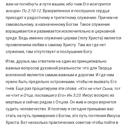
вам не погибнуть в пути вашем, ибо гнев Его возгорится
вскоре» Пс.2:10-12.
Вразумленное и послушное сердце
приходит к радостному и трепетному служению. Причем не
самовольному, а назначенному Богом. Такое служение
взращивается и развивается исключительно в церковной
среде. Ведь именно служение церкви (телу Христа) является
проявлением любви к самому Христу. Там же где нет
служения, там отсутствует и послушание Богу.
Итак, друзья, мы ответили на один из принципиально
важных вопросов духовной реальности: что для Творца
вселенной является самым важным и дорогим. И где нам
нужно быть предельно острожными, чтобы не вызвать Его
гнев. Еще раз процитируем эти слова:
«Кто не чтит Сына, тот
не чтит и Отца, пославшего Его» Ин.5:23.
Иисус воскрес из
мертвых и сейчас рядом с Отцом. Он жив и скоро вернется
судить человечество. И поэтому я сегодня призываю вас
стать на путь примирения с Богом, это путь почтения Иисуса
Христа. Вот несколько практических советов чтобы пойти в