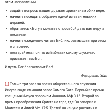
этом направлении:
задайте вопросы вашим друзьям христианам об их вере;
начните посещать собрание одной из евангельских
церквей;
обратитесь к Богу в молитве с просьбой дать вам веру и
покаяние;
начните ежедневно читать Библию, размышляя при этом
о спасении;
постарайтесь понять из Библии к какому служению
призывает вас Бог.
И пусть Бог благословит Вас!
Федоренко Жан
[1]
Только три раза за время общественного служения
Иисуса люди слышали голос Самого Бога. Первый во время
крещения Иисуса пророком Иоанном Мф.3:16. Второй во
время преображения Христа на горе, где Он говорил с
Моисеем и Илией Мф.17:5. Третий на кануне распятия в